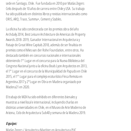
sede en Santiago, Chile.
Fue fundada en 2010 por Matías Zegers
Celis después de 10 años de carrera entre Chile y USA.
Su trabajo
ha sido publicado en distintos libros y revistas internacionales como
ORIS, ARQ, Trace, Summa+, Cement y Stables.
La oficina ha sido condecorada con los premios obra del año
Archdaily 2014, Best Leisure Ar­chitecture de Americas de Property
Awards
2018- 2019
, Ganador Internacional en Arquitectura y
Paisaje de Great Wine Capitals 2018, además de ser finalista en
premios como el Mies van der Rohe Foundation, entre otros. Ha
destacado también en concursos nacionales e internacionales
obteniendo 1° Lugar en el concurso para la Nueva Biblioteca del
Congreso Nacional junto a la oficina Beals Lyon Arquitectos en 2013,
el 1° Lugar en el concurso de la Municipalidad de Papudo en Chile
2015, el 1° Lugar para el complejo ecoturístico Finca Remota en
Argentina 2017 y 2°Lugar en Obra en Madera organizado por
Madera21 en 2020.
El trabajo de MZA ha sido exhibido en diferentes bienales y
muestras a nivel local e internacional, incluyendo charlas en
distintas universidades en Chile, en el Museo de Arte Moderno de
Arizona, Ciclo de Arquitectura Sub40 y semana de la Madera 2019.
Equipo:
Matías Zegers / Arquitecto y Magíster en Arquitectura PUC.