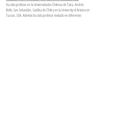
Ha sido profesor en la Universidades Chilenas de Talca, Andrés
Bello, San Sebastián, Católica de Chile y en la University of Arizona en
Tucson, USA. Además ha sido profesor invitado en diferentes
universidades en Chile y en el extranjero incluyendo la Manchester
School of Architecture, UK.
Tambien ha sido jurado en concursos de arquitectura entre 2018 y
2021 en Chile. Actualmente dirige un taller de titulación en la
Universidad Finis Terrae y un Taller de quinto año en la
Universidad de Talca.
Paula Cerverón / Arquitecta U. Politécnica de Valencia
Jefa de proyectos en MZA: Casa El Durazno y Parque Laja
Antonia Rojas / Arquitecta Universidad de Talca
Antonio Maino / Arquitecto y Magíster en Arquitectura PUC.
Antiguos Colaboradores:
Francisca Alvarez (Chile), Rodrigo Lara (Chile)
Sofia Oyarzun (Chile)
Alice Giers (Bélgica)
Sarah Kandlhofer
(Austria)
Agustin Larrain (Chile)
Marianne Weber (Chile)
Jessie
Davis (Sudafrica)
Benedetta Mingardi (Italia)
Pedro Coello