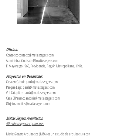
Oficina:
Contacto:
contacto@matiaszegers.com
Administración:
isabel@matiaszegers.com
El Mayorazgo 1960, Providencia, Región Metropolitana, Chile.
Proyectos en Desarrollo:
Casa en Cahuil:
paula@matiaszegers.com
Parque Laja:
paula@matiaszegers.com
VUI Catapilco:
paula@matiaszegers.com
Casa El Peumo:
antonia@matiaszegers.com
Objetos:
matias@matiaszegers.com
Matías Zegers Arquitectos
@m
atiaszegersarquitectos
Matias Zegers Arquitectos (MZA) es un estudio de arquitectura con